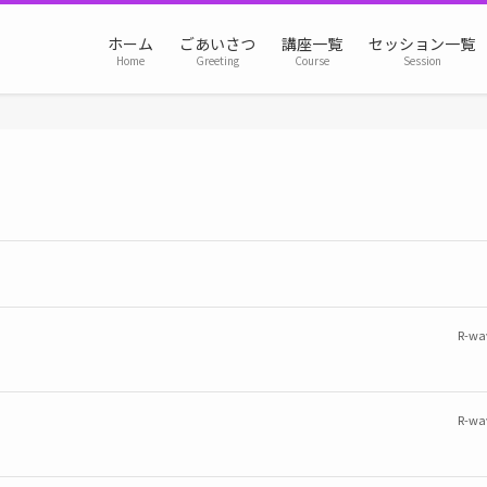
ホーム
ごあいさつ
講座一覧
セッション一覧
Home
Greeting
Course
Session
R-wa
R-wa