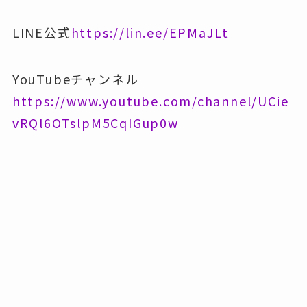
LINE公式
https://lin.ee/EPMaJLt
YouTubeチャンネル
https://www.youtube.com/channel/UCie
vRQl6OTslpM5CqIGup0w