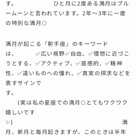
す。 ひと月に2度ある満月はブル
ームーンと言われています。2年〜3年に一度
の特別な満月🌕️
満月が起こる「射手座」のキーワード
は、 ✅️広い視野✅️自由、✅️理想に近づこ
うとする、✅️アクティブ、✅️直感的、✅️精神
性、✅️遠いものへの憧れ、✅️真実の探求などを
表すサインで
す。
(実は私の星座での満月🌕とてもワクワク
嬉しいです
✨) 満
月、新月と毎月起きますが、このときは半年