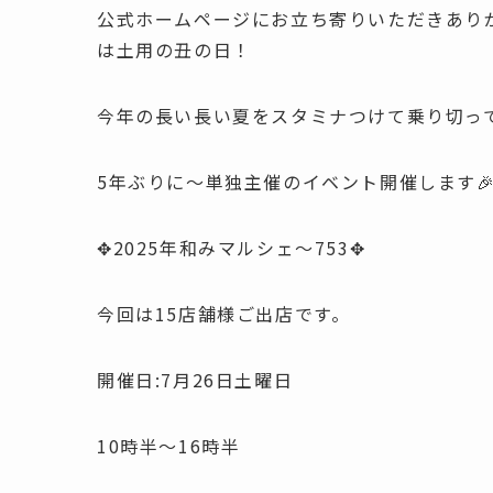
公式ホームページにお立ち寄り
は土用の丑の日！
今年の長い長い夏をスタミナつけて乗り切っ
5年ぶりに〜単独主催のイベント開催します🎉
✥2025年和みマルシェ〜753✥
今回は15店舗様ご出店です。
開催日:7月26日土曜日
10時半〜16時半