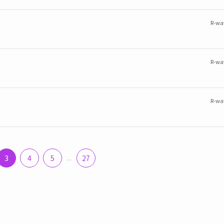
R-wa
R-wa
R-wa
3
4
5
...
27